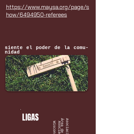
https://www.maysa.org/page/s
how/6494950-referees
siente el poder de la comu-
nidad
LIGAS
Á
n
W
n