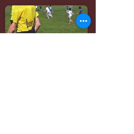
Los jugadores que cumplan
con los requisitos de edad
mínima pueden obtener una
certificación de árbitro
.