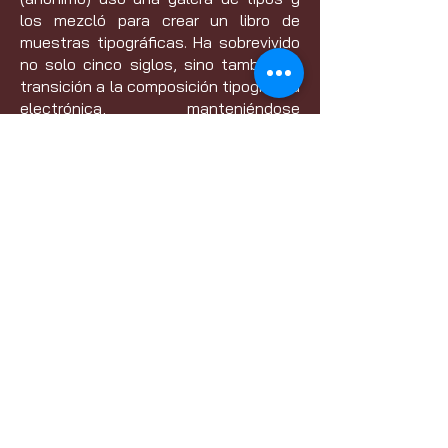
los mezcló para crear un libro de
muestras tipográficas. Ha sobrevivido
no solo cinco siglos, sino también la
transición a la composición tipográfica
electrónica, manteniéndose
prácticamente inalterado. Se
popularizó en la década de 1960 con la
publicación de las hojas Letraset que
contenían pasajes de Lorem Ipsum y,
más recientemente, con software de
autoedición como Aldus PageMaker,
que incluía versiones de Lorem Ipsum.
Licencia actual: Licencia D
Obteniendo la licencia: Licencia D
Contacto
01
Siempre estoy buscando
oportunidades nuevas y