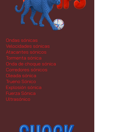
Ondas sónicas
Velocidades sónicas
Atacantes sónicos
Tormenta sónica
Onda de choque sónica
Corredores sónicos
Oleada sónica
Trueno Sónico
Explosión sónica
Fuerza Sónica
Ultrasónico