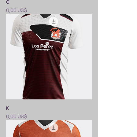
O
Precio
0,00 US$
K
Precio
0,00 US$