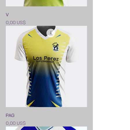
V
Precio
0,00 US$
PAG
Precio
0,00 US$