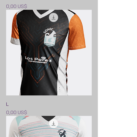
Precio
0,00 US$
L
Precio
0,00 US$