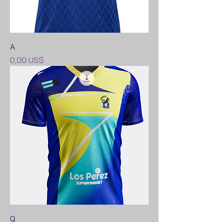
A
Precio
0,00 US$
Q