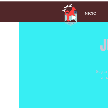
INICIO
J
Soy la 
y mo