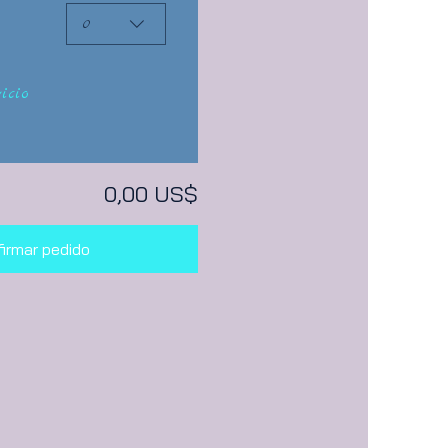
0
icio
0,00 US$
irmar pedido