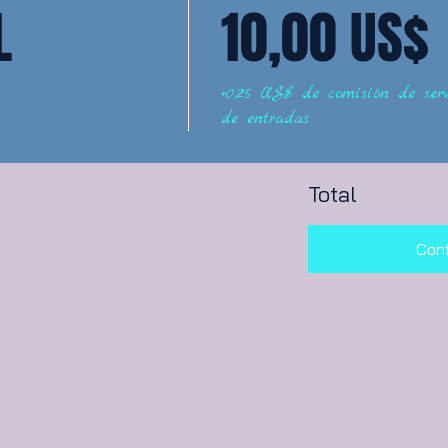
L
10,00 US$
+0,25 US$ de comisión de serv
de entradas
Total
Conf